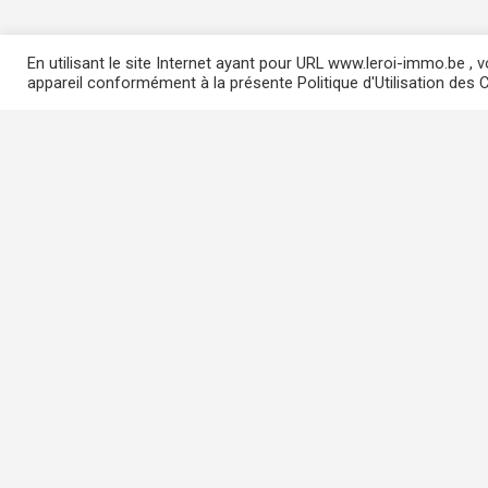
En utilisant le site Internet ayant pour URL www.leroi-immo.be ,
appareil conformément à la présente Politique d'Utilisation des C
Agent Immobilier Agréé
IPI N° : 506805
Institut professionnel des
Agents Immobiliers :