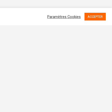
Paramètres Cookies
ACCEPTER
Politique RGPD
Politique de Cookies
Code de Déontologie