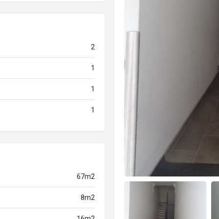
2
1
1
1
67m2
8m2
16m2