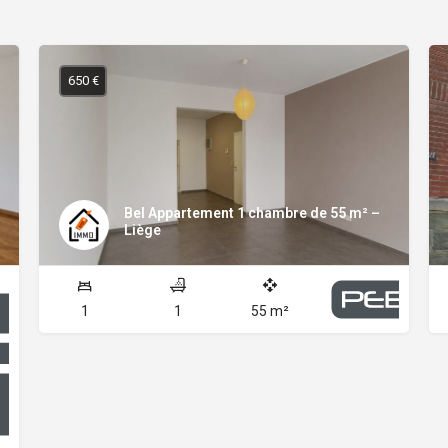
650 €
Bel Appartement 1 chambre de 55 m² –
Liège
1
1
55 m²