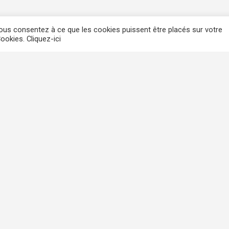
 vous consentez à ce que les cookies puissent être placés sur votre
ookies. Cliquez-ici
LEROI IMMO SPRL
Boulevard Saucy, 2 – 4000 Liège
Tél : 04/341.31.00