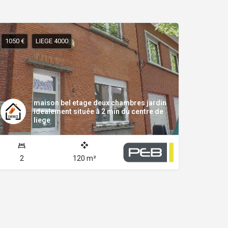
1050 €
LIEGE 4000
maison bel etage deux chambres jardin
idealement située à 2 min du centre de
liege
2
120 m²