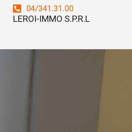
04/341.31.00
LEROI-IMMO S.P.R.L
Boulevard Saucy, 2 – 4000 LIEGE