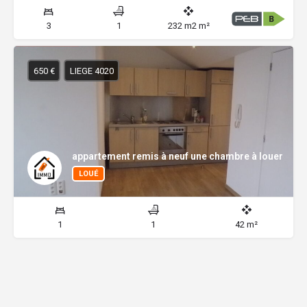
3
1
232 m2 m²
650 €
LIEGE 4020
appartement remis à neuf une chambre à louer
LOUÉ
1
1
42 m²