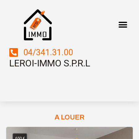
04/341.31.00
LEROI-IMMO S.P.R.L
Boulevard Saucy, 2 – 4000 LIEGE
A LOUER
650 €