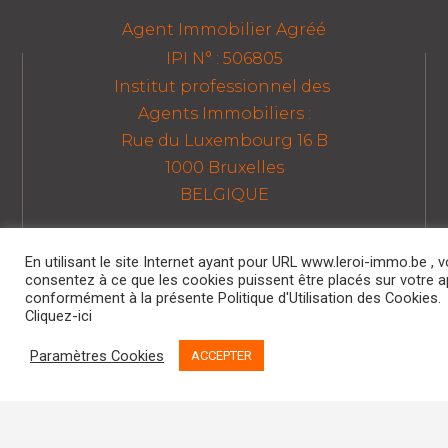
Agent Immobilier Agréé
IPI N° : 506805
Institut professionnel des
Agents Immobiliers :
Rue du Luxembourg 16 B
1000 Bruxelles
BELGIQUE
En utilisant le site Internet ayant pour URL www.leroi-immo.be , 
consentez à ce que les cookies puissent être placés sur votre a
LEROI IMMO SPRL
conformément à la présente Politique d'Utilisation des Cookies.
Boulevard Saucy, 2 – 4000 Liège
Cliquez-ici
Tél : 04/341.31.00
Paramètres Cookies
ACCEPTER
info @ leroi-immo.be
TVA : BE.0877.327.089