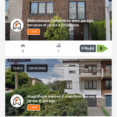
Belle maison 3 chambres avec garage,
terrasse et jardin à Grivegnée
LOUÉ
3
1
1200 €
GRIVEGNEE
magnifique maison 3 chambres bureau avec
jardin et garage
LOUÉ