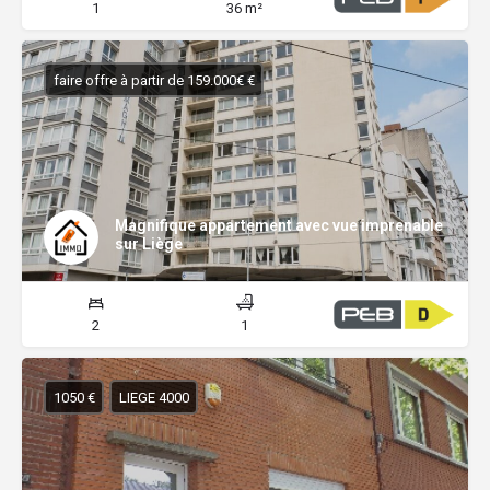
1
36 m²
faire offre à partir de 159.000€ €
Magnifique appartement avec vue imprenable
sur Liège
2
1
1050 €
LIEGE 4000