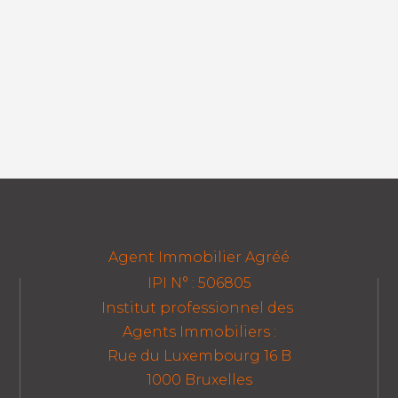
Agent Immobilier Agréé
IPI N° : 506805
Institut professionnel des
Agents Immobiliers :
Rue du Luxembourg 16 B
1000 Bruxelles