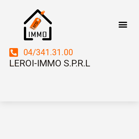
04/341.31.00
LEROI-IMMO S.P.R.L
Boulevard Saucy, 2 – 4000 LIEGE