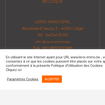
BELGIQUE
LEROI IMMO SPRL
Boulevard Saucy, 2 – 4000 Liège
Tél : 04/341.31.00
info @ leroi-immo.be
TVA : BE.0877.327.089
En utilisant le site Internet ayant pour URL www.leroi-immo.be , 
consentez à ce que les cookies puissent être placés sur votre a
conformément à la présente Politique d'Utilisation des Cookies.
Politique RGPD
Cliquez-ici
Politique de Cookies
Paramètres Cookies
ACCEPTER
Code de Déontologie
Assurance RC Professionnelle
AXA BELGIUM N° 730.390.160