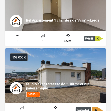
Bel Appartement 1 chambre de 55 m² – Liège
1
1
55 m²
559.000 €
Studio avec terrasse de ±100 m² et vue
panoramique
VENDU