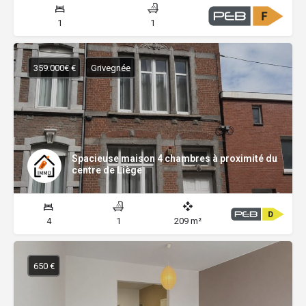
1
1
359.000€ €
Grivegnée
Spacieuse maison 4 chambres à proximité du
centre de Liège
4
1
209 m²
650 €