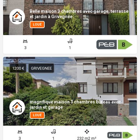
Belle maison 3 chambres avec garage, terrasse
et jardin à Grivegnée
LOUÉ
3
1
1200 €
GRIVEGNEE
magnifique maison 3 chambres bureau avec
jardin et garage
LOUÉ
3
1
232 m2 m²