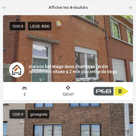
Afficher les
4
résultats
1050 €
LIEGE 4000
maison bel etage deux chambres jardin
idealement située à 2 min du centre de liege
2
120 m²
1200 €
grivegnée