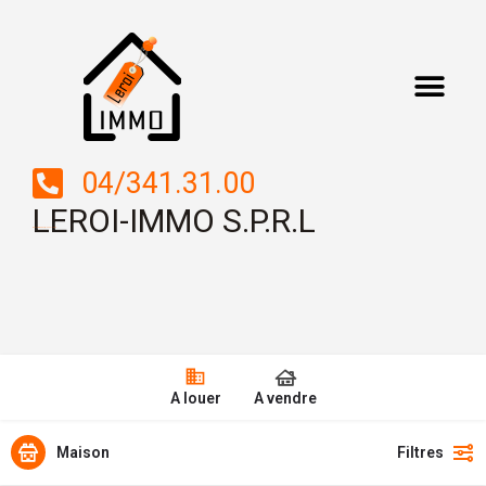
04/341.31.00
LEROI-IMMO S.P.R.L
Boulevard Saucy, 2 – 4000 LIEGE
A louer
A vendre
Maison
Filtres