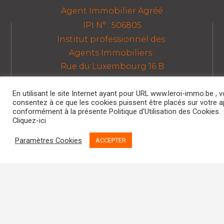
Agent Immobilier Agréé
IPI N° : 506805
Institut professionnel des
Agents Immobiliers :
Rue du Luxembourg 16 B
1000 Bruxelles
BELGIQUE
En utilisant le site Internet ayant pour URL www.leroi-immo.be , 
consentez à ce que les cookies puissent être placés sur votre a
conformément à la présente Politique d'Utilisation des Cookies.
Cliquez-ici
LEROI IMMO SPRL
Paramètres Cookies
ACCEPTER
Boulevard Saucy, 2 – 4000 Liège
Tél : 04/341.31.00
info @ leroi-immo.be
TVA : BE.0877.327.089