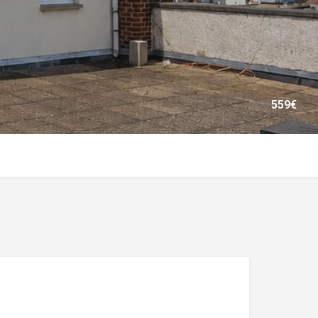
559
€