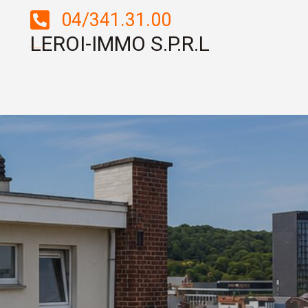
04/341.31.00
LEROI-IMMO S.P.R.L
Boulevard Saucy, 2 – 4000 LIEGE