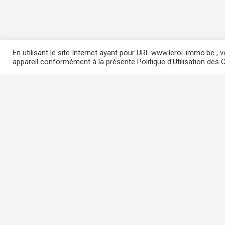
En utilisant le site Internet ayant pour URL www.leroi-immo.be ,
appareil conformément à la présente Politique d'Utilisation des C
Agent Immobilier Agréé
IPI N° : 506805