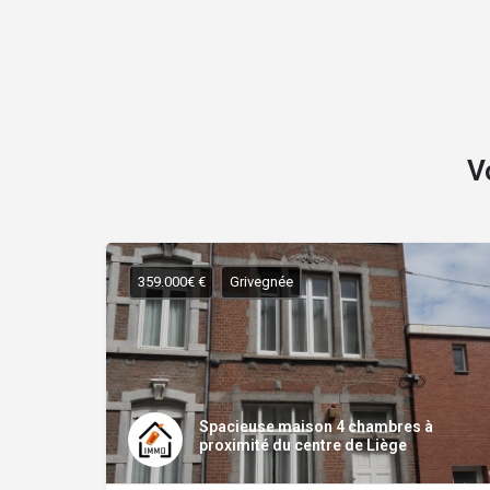
V
359.000€ €
Grivegnée
Spacieuse maison 4 chambres à
proximité du centre de Liège