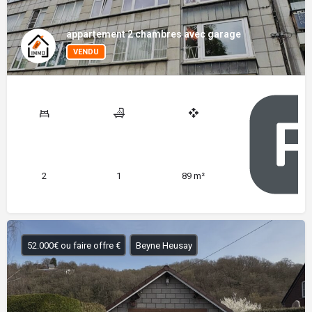
appartement 2 chambres avec garage
VENDU
2
1
89 m²
52.000€ ou faire offre €
Beyne Heusay