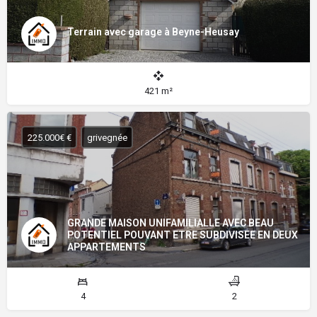
Terrain avec garage à Beyne-Heusay
421 m²
225.000€ €
grivegnée
GRANDE MAISON UNIFAMILIALLE AVEC BEAU
POTENTIEL POUVANT ETRE SUBDIVISEE EN DEUX
APPARTEMENTS
4
2