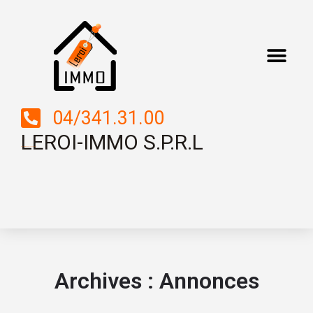
04/341.31.00
LEROI-IMMO S.P.R.L
Boulevard Saucy, 2 – 4000 LIEGE
Archives :
Annonces