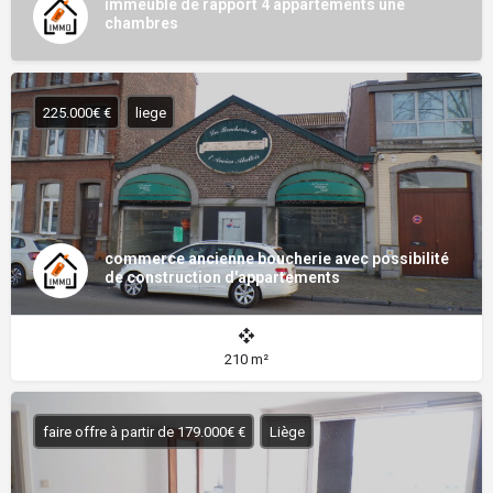
immeuble de rapport 4 appartements une
chambres
225.000€ €
liege
commerce ancienne boucherie avec possibilité
de construction d'appartements
210 m²
faire offre à partir de 179.000€ €
Liège