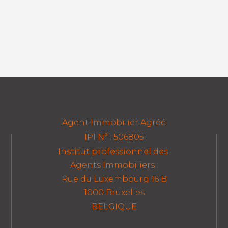
Agent Immobilier Agréé
IPI N° : 506805
Institut professionnel des
Agents Immobiliers :
Rue du Luxembourg 16 B
1000 Bruxelles
BELGIQUE