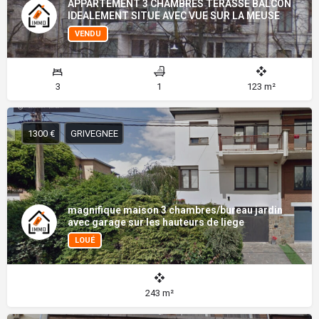
APPARTEMENT 3 CHAMBRES TERASSE BALCON
IDEALEMENT SITUE AVEC VUE SUR LA MEUSE
VENDU
3
1
123 m²
1300 €
GRIVEGNEE
magnifique maison 3 chambres/bureau jardin
avec garage sur les hauteurs de liege
LOUÉ
243 m²