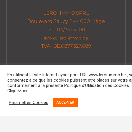
LEROI IMMO SPRL
Boulevard Saucy, 2 – 4000 Liège
Tél : 04/341.31.00
info @ leroi-immo.be
TVA : BE.0877.327.089
Politique RGPD
En utilisant le site Internet ayant pour URL www.leroi-immo.be , 
consentez à ce que les cookies puissent être placés sur votre a
Politique de Cookies
conformément à la présente Politique d'Utilisation des Cookies.
Code de Déontologie
Cliquez-ici
Assurance RC Professionnelle
Paramètres Cookies
ACCEPTER
AXA BELGIUM N° 730.390.160